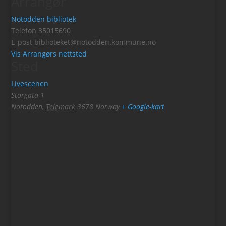
Arrangør
Notodden bibliotek
Telefon
35015690
E-post
biblioteket@notodden.kommune.no
Vis Arrangørs nettsted
Sted
Livescenen
Storgata 1
Notodden
,
Telemark
3678
Norway
+ Google-kart