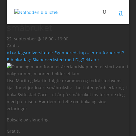
« Alle Arrangementer
Syftestad Gard – Et år på
småbruket
22. september @ 18:00
-
19:00
Gratis
«
Lørdagsuniversitetet: Egenberedskap – er du forberedt?
Biblolørdag: Skaperverksted med DigTekLab
»
Lise Marit og Martin fulgte drømmen og forlot storbyens
kjas for et jordnært småbruksliv – helt uten gårdserfaring. I
boka Syftestad Gard – et år på småbruket inviterer de deg
med på reisen. Hør dem fortelle om boka og sine
erfaringer.
Boksalg og signering.
Gratis.