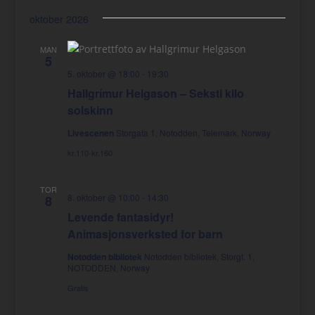
oktober 2026
MAN
5
5. oktober @ 18:00
-
19:30
Hallgrímur Helgason – Seksti kilo
solskinn
Livescenen
Storgata 1, Notodden, Telemark, Norway
kr.110-kr.160
TOR
8. oktober @ 10:00
-
14:30
8
Levende fantasidyr!
Animasjonsverksted for barn
Notodden bibliotek
Notodden bibliotek, Storgt. 1,
NOTODDEN, Norway
Gratis