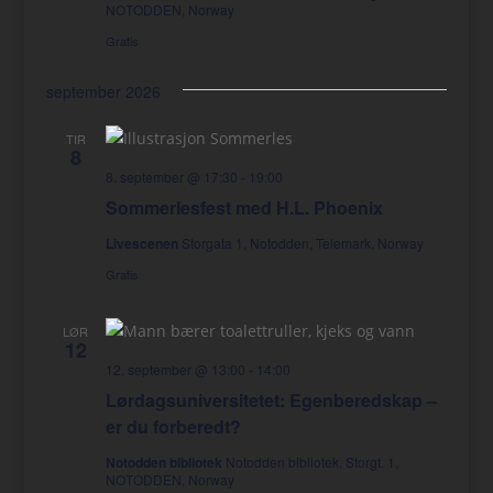
NOTODDEN, Norway
Gratis
september 2026
TIR
8
8. september @ 17:30
-
19:00
Sommerlesfest med H.L. Phoenix
Livescenen
Storgata 1, Notodden, Telemark, Norway
Gratis
LØR
12
12. september @ 13:00
-
14:00
Lørdagsuniversitetet: Egenberedskap –
er du forberedt?
Notodden bibliotek
Notodden bibliotek, Storgt. 1,
NOTODDEN, Norway