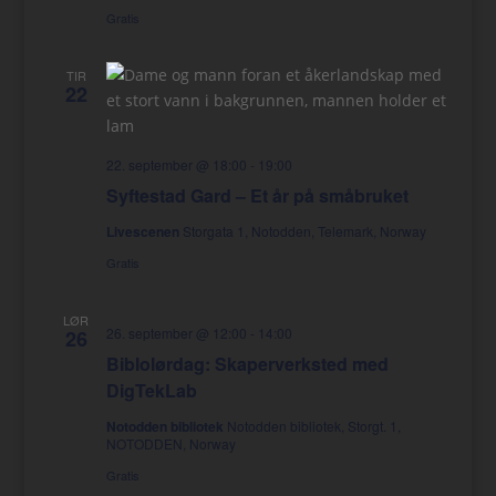
Gratis
TIR
22
22. september @ 18:00
-
19:00
Syftestad Gard – Et år på småbruket
Livescenen
Storgata 1, Notodden, Telemark, Norway
Gratis
LØR
26. september @ 12:00
-
14:00
26
Biblolørdag: Skaperverksted med
DigTekLab
Notodden bibliotek
Notodden bibliotek, Storgt. 1,
NOTODDEN, Norway
Gratis