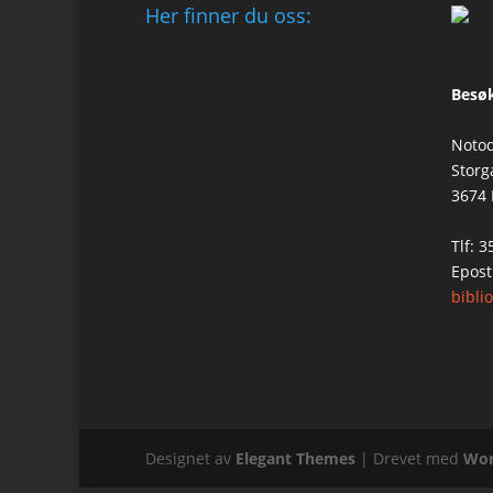
Her finner du oss:
Besøk
Notod
Storg
3674
Tlf: 
Epost
bibl
Designet av
Elegant Themes
| Drevet med
Wor