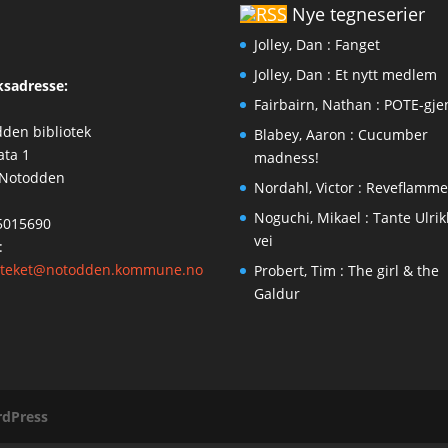
Nye tegneserier
Jolley, Dan : Fanget
Jolley, Dan : Et nytt medlem
sadresse:
Fairbairn, Nathan : POTE-gj
den bibliotek
Blabey, Aaron : Cucumber
ata 1
madness!
 Notodden
Nordahl, Victor : Reveflamm
Noguchi, Mikael : Tante Ulri
35015690
vei
:
ioteket@notodden.kommune.no
Probert, Tim : The girl & the
Galdur
dPress