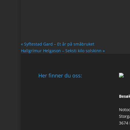
«
Syftestad Gard – Et år på småbruket
Hallgrímur Helgason – Seksti kilo solskinn
»
Her finner du oss:
Besøk
Notod
Storg
3674