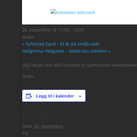
« Alle Arrangementer
Biblolørdag: Skaperverks
26. september @ 12:00
-
14:00
Gratis
«
Syftestad Gard – Et år på småbruket
Hallgrímur Helgason – Seksti kilo solskinn
»
DigTekLab ved USN inviterer til spennende verkstedaktiv
Gratis
Legg til i kalender
Detaljer
Dato:
26. september
Tid