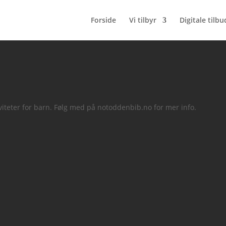
Forside
Vi tilbyr
Digitale tilbu
ted med DigTekLab
iteter for barn. Følg med på notoddenbib.no for mer info.